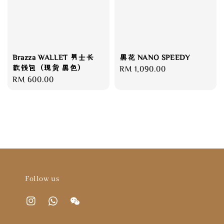
Brazza WALLET 男士长
黑花 NANO SPEEDY
款钱包（现货 黑色）
Regular
RM 1,090.00
Regular
RM 600.00
price
price
Follow us