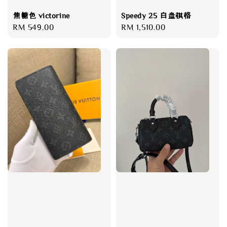
焦糖色 victorine
Speedy 25 白盘棋格
Regular
RM 549.00
Regular
RM 1,510.00
price
price