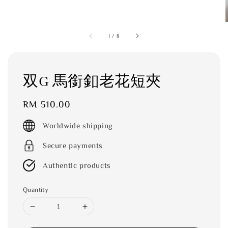
1
/
8
双G 馬銜釦老花短夾
Regular
RM 510.00
price
Worldwide shipping
Secure payments
Authentic products
Quantity