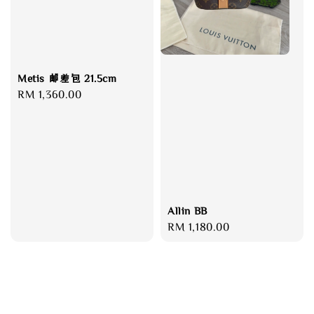
Metis 邮差包 21.5cm
Regular
RM 1,360.00
price
Allin BB
Regular
RM 1,180.00
price