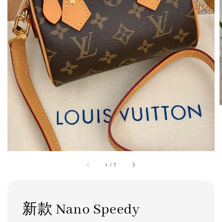
1
/
7
新款 Nano Speedy