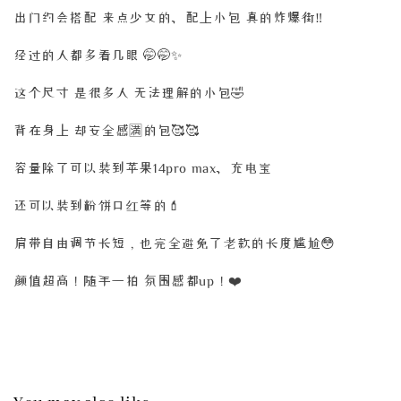
出门约会搭配 来点少女的、配上小包 真的炸爆街‼️
经过的人都多看几眼 🤭🤭✨
这个尺寸 是很多人 无法理解的小包🤣
背在身上 却安全感🈵️的包🥰🥰
容量除了可以装到苹果14pro max、充电宝
还可以装到粉饼口红等的💄
肩带自由调节长短，也完全避免了老款的长度尴尬😳
颜值超高！随手一拍 氛围感都up！❤️