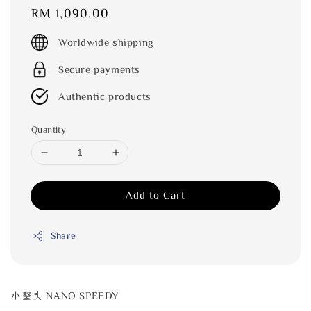
Regular
RM 1,090.00
price
Worldwide shipping
Secure payments
Authentic products
Quantity
Add to Cart
Share
小整头 NANO SPEEDY