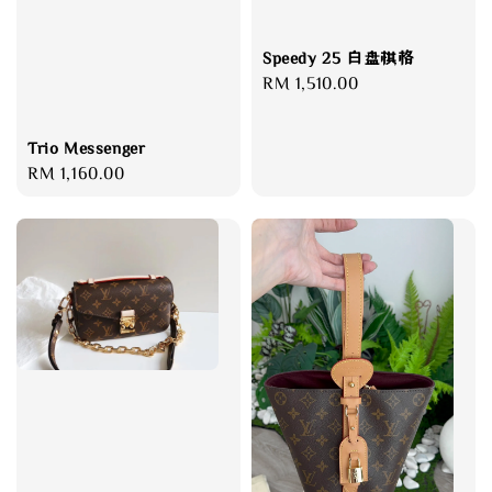
Speedy 25 白盘棋格
Regular
RM 1,510.00
price
Trio Messenger
Regular
RM 1,160.00
price