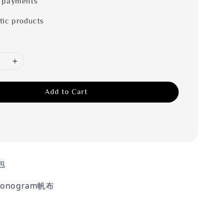
 payments
tic products
Add to Cart
包
nogram帆布