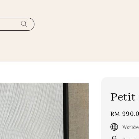
Pet
Regular
RM 990.
price
Worldw