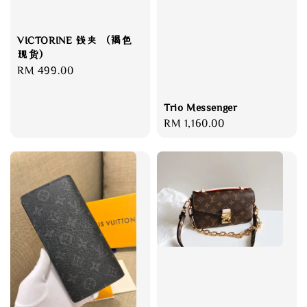
VICTORINE 钱夹 （褐色
现货）
Regular
RM 499.00
price
Trio Messenger
Regular
RM 1,160.00
price