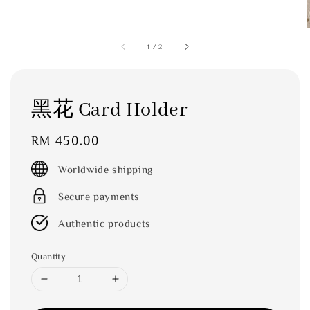
1
/
2
黑花 Card Holder
Regular
RM 450.00
price
Worldwide shipping
Secure payments
Authentic products
Quantity