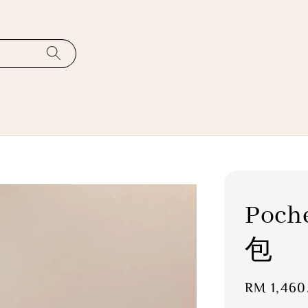
Poch
包
Regular
RM 1,460
price