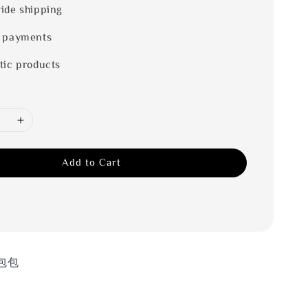
ide shipping
 payments
tic products
Add to Cart
包包