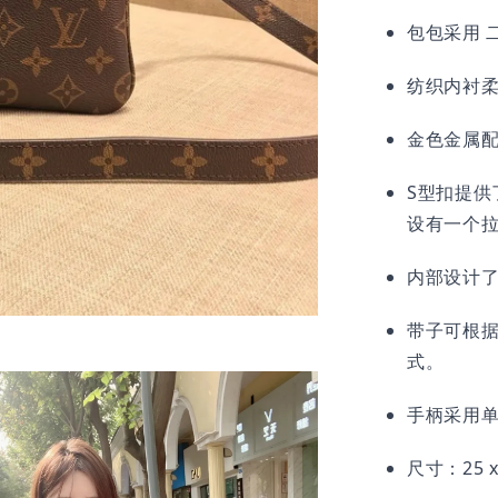
包包采用 
纺织内衬
金色金属
S型扣提供
设有一个
内部设计
带子可根
式。
手柄采用
尺寸：25 x 